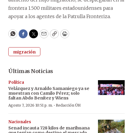
frontera 1.500 militares estadounidenses para
apoyar a los agentes de la Patrulla Fronteriza.
WhatsApp
Facebook
Twitter
Email
Copy
Print
migración
Últimas Noticias
Política
Velázquez y Arnaldo Samaniego ya se
muestran con Camilo Pérez; solo
faltan Abdo Benítez y Wiens
·
Agosto 7, 2026 10:51 p. m.
Redacción ÚH
Nacionales
Senad incauta 728 kilos de marihuana
que tenían como destino el mercado