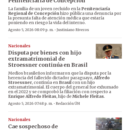
Penitenciaría de Concepción
La familia de un joven recluido en la
Penitenciaría
Regional de Concepción
hizo pública una denuncia por
la presunta falta de atención médica que estaría
poniendo en riesgo la vida del interno.
·
Agosto 5, 2026 08:09 p. m.
Justiniano Riveros
Nacionales
Disputa por bienes con hijo
extramatrimonial de
Stroessner continúa en Brasil
Medios brasileños informaron que la disputa por la
herencia del fallecido dictador paraguayo,
Alfredo
Stroessner
, continúa en
Brasil
con un hijo
extramatrimonial. El cuerpo del general fue exhumado
en el 2022 y se comprobó la filiación con respecto a
Enrique Alfredo Fleitas
, hijo de
Michele Fleitas
.
·
Agosto 5, 2026 07:48 p. m.
Redacción ÚH
Nacionales
Cae sospechoso de