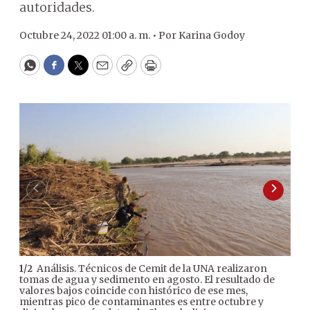
autoridades.
Octubre 24, 2022 01:00 a. m. •
Por
Karina Godoy
WhatsApp
Facebook
Twitter
Email
Copy
Print
Análisis. Técnicos de Cemit de la UNA realizaron
1
/
2
2
/
2
tomas de agua y sedimento en agosto. El resultado de
nun
valores bajos coincide con histórico de ese mes,
del 
mientras pico de contaminantes es entre octubre y