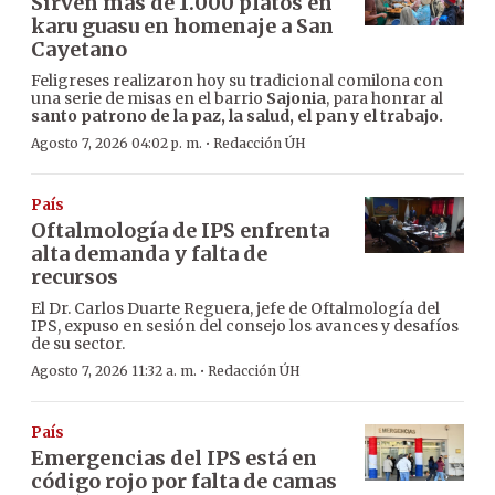
Sirven más de 1.000 platos en
karu guasu en homenaje a San
Cayetano
Feligreses realizaron hoy su tradicional comilona con
una serie de misas en el barrio
Sajonia
, para honrar al
santo patrono de la paz, la salud, el pan y el trabajo.
·
Agosto 7, 2026 04:02 p. m.
Redacción ÚH
País
Oftalmología de IPS enfrenta
alta demanda y falta de
recursos
El Dr. Carlos Duarte Reguera, jefe de Oftalmología del
IPS, expuso en sesión del consejo los avances y desafíos
de su sector.
·
Agosto 7, 2026 11:32 a. m.
Redacción ÚH
País
Emergencias del IPS está en
código rojo por falta de camas