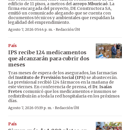
edificio de 11 pisos, a metros del
arroyo Mburicaó
. La
firma encargada del proyecto, DE Constructora SA,
emitió un comunicado alegando que se cuenta con
documentos técnicos y ambientales que respaldan la
legalidad del emprendimiento.
·
Agosto 7, 2026 05:44 p. m.
Redacción ÚH
País
IPS recibe 124 medicamentos
que alcanzarán para cubrir dos
meses
Tras meses de espera de los asegurados, las farmacias
del
Instituto de Previsión Social (IPS)
se abastecerán.
La previsional recibió 124 fármacos en la mañana de
este viernes. En conferencia de prensa, el
Dr. Isaías
Fretes
comunicó que los medicamentos e insumos se
redistribuirán a toda la red hospitalaria en los próximos
días.
·
Agosto 7, 2026 05:19 p. m.
Redacción ÚH
País