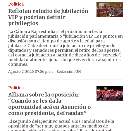
Política
Reflotan estudio de Jubilación
VIP y podrían definir
privilegios
La Cámara Baja estudiará el próximo martes la
jubilación parlamentaria o “jubilación VIP. Los puntos en
discusión son el tiempo de aporte y la edad para
jubilarse. Cabe decir que la jubilación de privilegio de
diputados y senadores permiten el retiro de los aportes,
así como la jubilación a partir de diez años de “servicio”,
medida totalmente ajena a lo que viven los trabajadores
comunes.
·
Agosto 7, 2026 07:06 p. m.
Redacción ÚH
Política
Alliana sobre la oposición:
“Cuando se les da la
oportunidad acá en Asunción o
como presidente, defraudan”
El segundo del Ejecutivo acusó a los candidatos de la
oposición de “ser muy guapos ante los medios de
comunicación y las redes sociales”. Esto, durante el