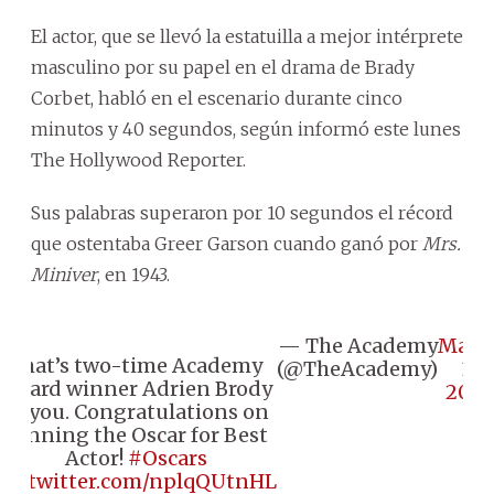
El actor, que se llevó la estatuilla a mejor intérprete
masculino por su papel en el drama de Brady
Corbet, habló en el escenario durante cinco
minutos y 40 segundos, según informó este lunes
The Hollywood Reporter.
Sus palabras superaron por 10 segundos el récord
que ostentaba Greer Garson cuando ganó por
Mrs.
Miniver
, en 1943.
— The Academy
Marc
That’s two-time Academy
(@TheAcademy)
3,
Award winner Adrien Brody
2025
to you. Congratulations on
winning the Oscar for Best
Actor!
#Oscars
pic.twitter.com/nplqQUtnHL