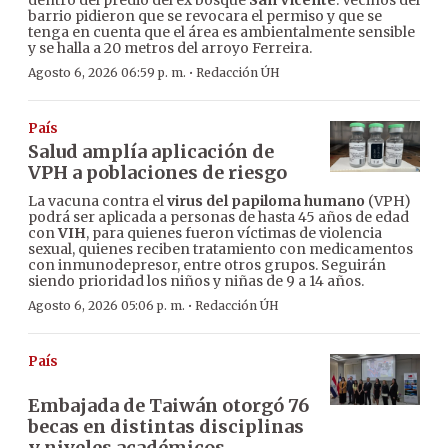
dentro del predio del ex bosque
San Vicente
. Vecinos del
barrio pidieron que se revocara el permiso y que se
tenga en cuenta que el área es ambientalmente sensible
y se halla a 20 metros del arroyo Ferreira.
·
Agosto 6, 2026 06:59 p. m.
Redacción ÚH
País
Salud amplía aplicación de
VPH a poblaciones de riesgo
La vacuna contra el
virus del papiloma humano
(VPH)
podrá ser aplicada a personas de hasta 45 años de edad
con
VIH
, para quienes fueron víctimas de violencia
sexual, quienes reciben tratamiento con medicamentos
con inmunodepresor, entre otros grupos. Seguirán
siendo prioridad los niños y niñas de 9 a 14 años.
·
Agosto 6, 2026 05:06 p. m.
Redacción ÚH
País
Embajada de Taiwán otorgó 76
becas en distintas disciplinas
y niveles académicos