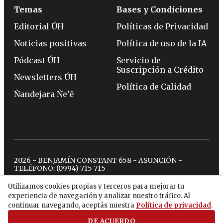
Temas
Bases y Condiciones
Editorial ÚH
Políticas de Privacidad
Noticias positivas
Política de uso de la IA
Pódcast ÚH
Servicio de
Suscripción a Crédito
Newsletters ÚH
Política de Calidad
Ñandejara Ñe’ẽ
2026 - BENJAMÍN CONSTANT 658 - ASUNCIÓN -
TELÉFONO:
(0994) 715 715
Utilizamos cookies propias y terceros para mejorar tu
experiencia de navegación y analizar nuestro tráfico. Al
twitter
instagram
facebook
tiktok
youtube
spotify
continuar navegando, aceptás nuestra
Política de privacidad
.
DE ACUERDO