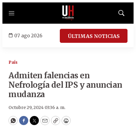
Menú
Mostrar
búsqued
07 ago 2026
ÚLTIMAS NOTICIAS
País
Admiten falencias en
Nefrología del IPS y anuncian
mudanza
Octubre 29, 2024 03:36 a. m.
WhatsApp
Facebook
Twitter
Email
Copy
Print