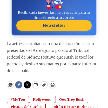
Recibí cada jueves, las mejores actis para tu
finde directo a tu correo
Newsletter
La actriz australiana, en una declaración escrita
presentada el 9 de agosto pasado al Tribunal
Federal de Sídney, sostuvo que Rush le tocó los
pechos y deslizó sus manos por la parte inferior
de la espalda.
WhatsApp
Facebook
Twitter
Email
Copy
Print
#MeToo
Hollywood
Geoffrey Rush
Piratas del Caribe
capitán Héctor Barbossa