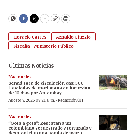
WhatsApp
Facebook
Twitter
Email
Copy
Print
Horacio Cartes
Arnaldo Giuzzio
Fiscalía - Ministerio Público
Últimas Noticias
Nacionales
Senad saca de circulación casi 500
toneladas de marihuana en incursión
de 10 días por Amambay
·
Agosto 7, 2026 08:21 a. m.
Redacción ÚH
Nacionales
“Gota a gota”: Rescatan a un
colombiano secuestrado y torturado y
desmantelan una banda de usura