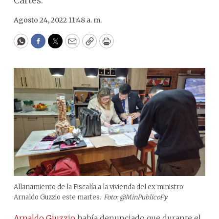
Cartes.
Agosto 24, 2022 11:48 a. m.
WhatsApp
Facebook
Twitter
Email
Copy
Print
Allanamiento de la Fiscalía a la vivienda del ex ministro
Arnaldo Guzzio este martes.
Foto: @MinPublicoPy
Arnaldo Giuzzio
había denunciado que durante el