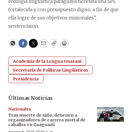
ecología lingüística paraguaya necesita una SPL
fortalecida y con presupuesto digno, a fin de que
ella logre de sus objetivos misionales”,
sentenciaron.
WhatsApp
Facebook
Twitter
Email
Copy
Print
Academia de la Lengua Guaraní
Secretaría de Políticas Lingüísticas
Presidencia
Últimas Noticias
Nacionales
Tras muerte de niño, detienen a
organizadores de carrera mortal de
caballos en Caaguazú
Agosto 6, 2026 05:36 p. m.