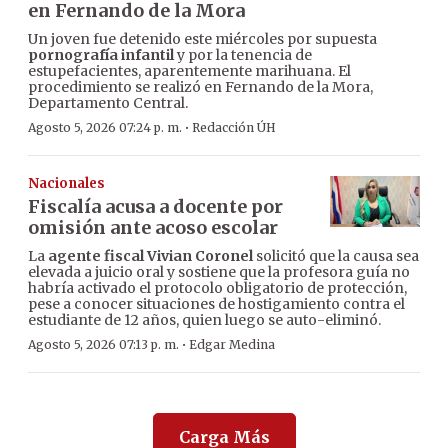
en Fernando de la Mora
Un joven fue detenido este miércoles por supuesta
pornografía infantil
y por la tenencia de
estupefacientes, aparentemente marihuana. El
procedimiento se realizó en Fernando de la Mora,
Departamento Central.
·
Agosto 5, 2026 07:24 p. m.
Redacción ÚH
Nacionales
Fiscalía acusa a docente por
omisión ante acoso escolar
La
agente fiscal Vivian Coronel
solicitó que la causa sea
elevada a juicio oral y sostiene que la profesora guía no
habría activado el protocolo obligatorio de protección,
pese a conocer situaciones de hostigamiento contra el
estudiante de 12 años, quien luego se auto-eliminó.
·
Agosto 5, 2026 07:13 p. m.
Edgar Medina
Carga Más