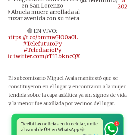
(@Telefuturo)
8,
en San Lorenzo
2026
🔵 Abuela muere arrollada al
cruzar avenida con su nieta
🔴 EN VIVO:
https://t.co/bmmwHO0a0L
#TelefuturoPy
#TelediarioPy
pic.twitter.com/rT1LbkncQX
El subcomisario Miguel Ayala manifestó que se
constituyeron en el lugar y encontraron a la mujer
tendida sobre la capa asfáltica ya sin signos de vida
y la menor fue auxiliada por vecinos del lugar.
Recibí las noticias en tu celular, unite
1
al canal de ÚH en WhatsApp 🤩