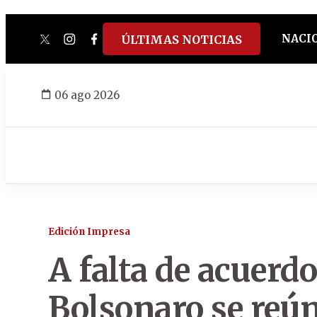
NACI
ÚLTIMAS NOTICIAS
twitter
instagram
facebook
tiktok
youtube
spotify
06 ago 2026
Edición Impresa
A falta de acuerd
Bolsonaro se reún