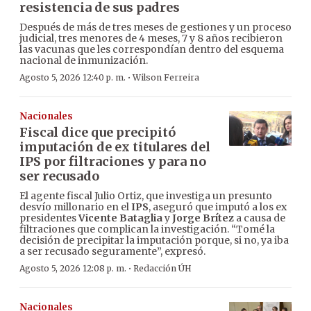
resistencia de sus padres
Después de más de tres meses de gestiones y un proceso
judicial, tres menores de 4 meses, 7 y 8 años recibieron
las vacunas que les correspondían dentro del esquema
nacional de inmunización.
·
Agosto 5, 2026 12:40 p. m.
Wilson Ferreira
Nacionales
Fiscal dice que precipitó
imputación de ex titulares del
IPS por filtraciones y para no
ser recusado
El agente fiscal Julio Ortiz, que investiga un presunto
desvío millonario en el
IPS
, aseguró que imputó a los ex
presidentes
Vicente Bataglia
y
Jorge Brítez
a causa de
filtraciones que complican la investigación. “Tomé la
decisión de precipitar la imputación porque, si no, ya iba
a ser recusado seguramente”, expresó.
·
Agosto 5, 2026 12:08 p. m.
Redacción ÚH
Nacionales