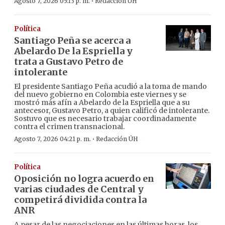
·
Agosto 7, 2026 05:13 p. m.
Redacción ÚH
Política
Santiago Peña se acerca a
Abelardo De la Espriella y
trata a Gustavo Petro de
intolerante
El presidente Santiago Peña acudió a la toma de mando
del nuevo gobierno en Colombia este viernes y se
mostró más afín a Abelardo de la Espriella que a su
antecesor, Gustavo Petro, a quien calificó de intolerante.
Sostuvo que es necesario trabajar coordinadamente
contra el crimen transnacional.
·
Agosto 7, 2026 04:21 p. m.
Redacción ÚH
Política
Oposición no logra acuerdo en
varias ciudades de Central y
competirá dividida contra la
ANR
A pesar de las negociaciones en las últimas horas, los