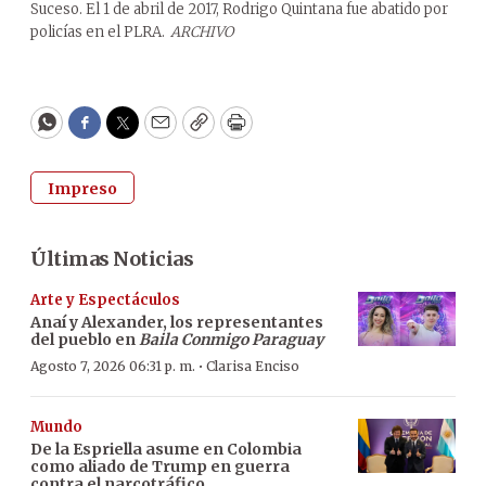
Suceso. El 1 de abril de 2017, Rodrigo Quintana fue abatido por
policías en el PLRA.
ARCHIVO
WhatsApp
Facebook
Twitter
Email
Copy
Print
Impreso
Últimas Noticias
Arte y Espectáculos
Anaí y Alexander, los representantes
del pueblo en
Baila Conmigo Paraguay
·
Agosto 7, 2026 06:31 p. m.
Clarisa Enciso
Mundo
De la Espriella asume en Colombia
como aliado de Trump en guerra
contra el narcotráfico