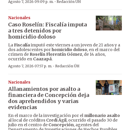
·
Agosto 7, 2026 09:09 p. m.
Redacción ÚH
Nacionales
Caso Roselín: Fiscalía imputa
a tres detenidos por
homicidio doloso
La
Fiscalía
imputó este viernes a un joven de 21 años y a
dos adolescentes por
homicidio doloso
, en el marco del
crimen de
Roselín Florentín Gómez
, de 14 años,
ocurrido en
Caazapá
.
·
Agosto 7, 2026 07:57 p. m.
Redacción ÚH
Nacionales
Allanamientos por asalto a
financiera de Concepción deja
dos aprehendidos y varias
evidencias
En el marco de la investigación por el
millonario asalto
al local de créditos
Credi Ágil
, ocurrido el pasado 30 de
julio en el centro de
Concepción
, agentes del
Departamento de Investigaciones de Hechos Punibles