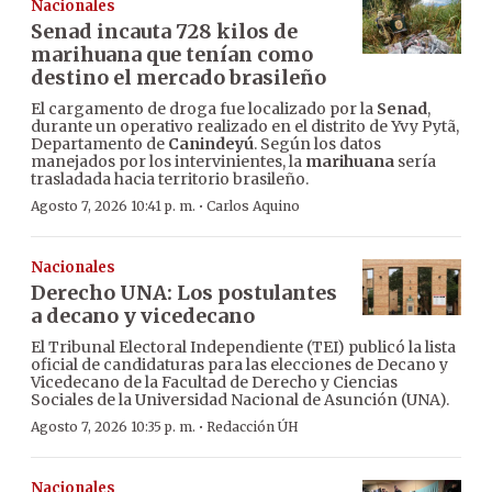
Nacionales
Senad incauta 728 kilos de
marihuana que tenían como
destino el mercado brasileño
El cargamento de droga fue localizado por la
Senad
,
durante un operativo realizado en el distrito de Yvy Pytã,
Departamento de
Canindeyú
. Según los datos
manejados por los intervinientes, la
marihuana
sería
trasladada hacia territorio brasileño.
·
Agosto 7, 2026 10:41 p. m.
Carlos Aquino
Nacionales
Derecho UNA: Los postulantes
a decano y vicedecano
El Tribunal Electoral Independiente (TEI) publicó la lista
oficial de candidaturas para las elecciones de Decano y
Vicedecano de la Facultad de Derecho y Ciencias
Sociales de la Universidad Nacional de Asunción (UNA).
·
Agosto 7, 2026 10:35 p. m.
Redacción ÚH
Nacionales