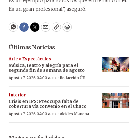
Es un ejemplo para todos los que entrenan con él.
Es un gran profesional”, aseguró.
WhatsApp
Facebook
Twitter
Email
Copy
Print
Últimas Noticias
Arte y Espectáculos
Música, teatro y alegría para el
segundo fin de semana de agosto
·
Agosto 7, 2026 04:00 a. m.
Redacción ÚH
Interior
Crisis en IPS: Preocupa falta de
cobertura vía convenio en el Chaco
·
Agosto 7, 2026 04:00 a. m.
Alcides Manena