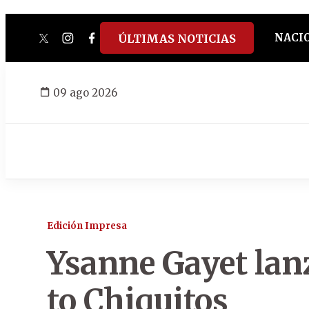
NACI
ÚLTIMAS NOTICIAS
twitter
instagram
facebook
tiktok
youtube
spotify
09 ago 2026
Edición Impresa
Ysanne Gayet lanz
to Chiquitos