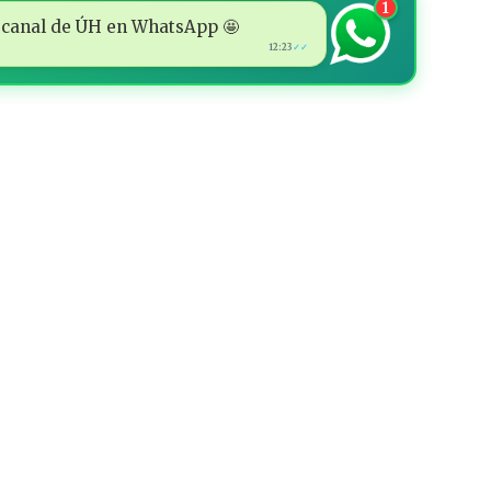
1
 al canal de ÚH en WhatsApp 🤩
12:23
✓✓