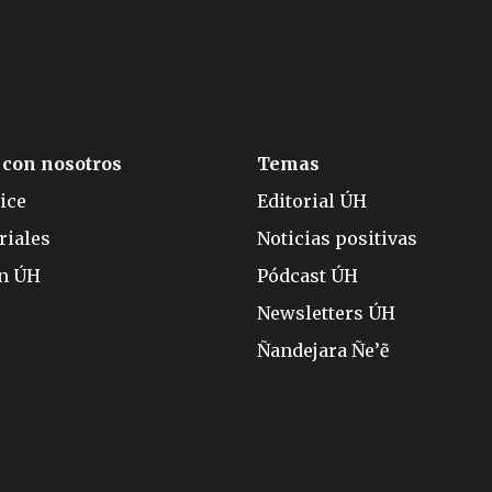
 con nosotros
Temas
ice
Editorial ÚH
riales
Noticias positivas
ón ÚH
Pódcast ÚH
Newsletters ÚH
Ñandejara Ñe’ẽ