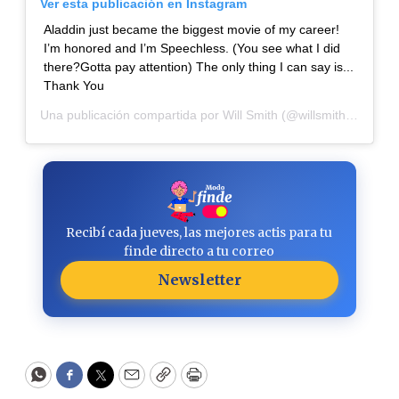
Ver esta publicación en Instagram
Aladdin just became the biggest movie of my career!
I’m honored and I’m Speechless. (You see what I did
there?Gotta pay attention) The only thing I can say is...
Thank You
Una publicación compartida por
Will Smith
(@willsmith) el
27 de
Recibí cada jueves, las mejores actis para tu
finde directo a tu correo
Newsletter
WhatsApp
Facebook
Twitter
Email
Copy
Print