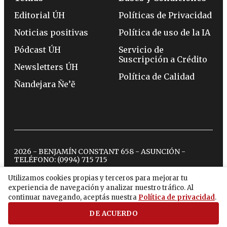
Editorial ÚH
Políticas de Privacidad
Noticias positivas
Política de uso de la IA
Pódcast ÚH
Servicio de
Suscripción a Crédito
Newsletters ÚH
Política de Calidad
Ñandejara Ñe’ẽ
2026 - BENJAMÍN CONSTANT 658 - ASUNCIÓN -
TELÉFONO:
(0994) 715 715
Utilizamos cookies propias y terceros para mejorar tu
experiencia de navegación y analizar nuestro tráfico. Al
twitter
instagram
facebook
tiktok
youtube
spotify
continuar navegando, aceptás nuestra
Política de privacidad
.
DE ACUERDO