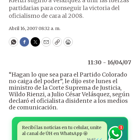
Rienzi sugirió a Velázquez a unir las fuerzas
partidarias para conseguir la victoria del
oficialismo de cara al 2008.
Abril 16, 2007 08:32 a. m.
WhatsApp
Facebook
Twitter
Email
Copy
Print
11:30 - 16/04/07
“Hagan lo que sea para el Partido Colorado
no caiga del poder”, le dijo este lunes el
ministro de la Corte Suprema de Justicia,
Wildo Rienzi, a Julio César Velásquez, según
declaró el oficialista disidente a los medios
de comunicación.
Recibí las noticias en tu celular, unite
1
al canal de ÚH en WhatsApp 🤩
✓✓
16:47