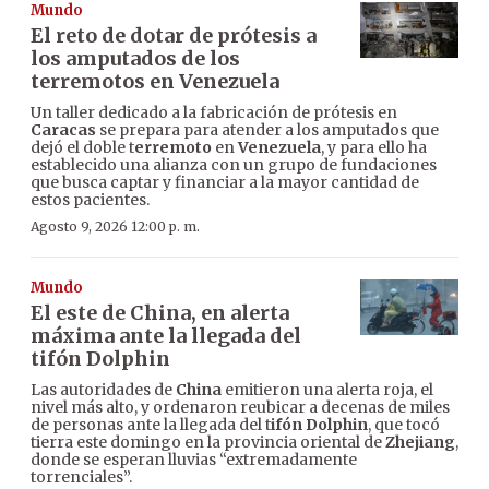
Mundo
El reto de dotar de prótesis a
los amputados de los
terremotos en Venezuela
Un taller dedicado a la fabricación de prótesis en
Caracas
se prepara para atender a los amputados que
dejó el doble t
erremoto
en
Venezuela
, y para ello ha
establecido una alianza con un grupo de fundaciones
que busca captar y financiar a la mayor cantidad de
estos pacientes.
Agosto 9, 2026 12:00 p. m.
Mundo
El este de China, en alerta
máxima ante la llegada del
tifón Dolphin
Las autoridades de
China
emitieron una alerta roja, el
nivel más alto, y ordenaron reubicar a decenas de miles
de personas ante la llegada del t
ifón Dolphin
, que tocó
tierra este domingo en la provincia oriental de
Zhejiang
,
donde se esperan lluvias “extremadamente
torrenciales”.