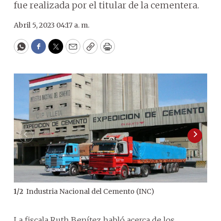
fue realizada por el titular de la cementera.
Abril 5, 2023 04:17 a. m.
WhatsApp
Facebook
Twitter
Email
Copy
Print
Industria Nacional del Cemento (INC)
1
/
2
2
/
2
pre
La fiscala Ruth Benítez habló acerca de los