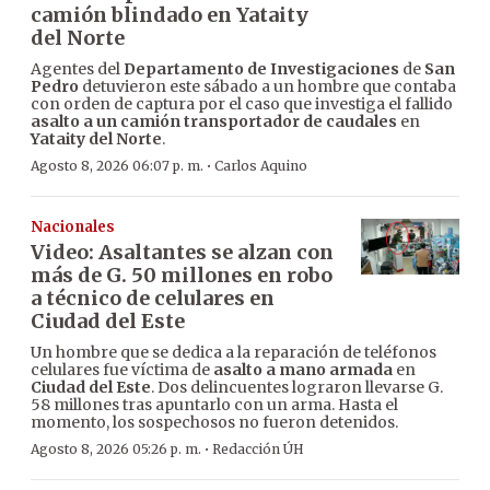
camión blindado en Yataity
del Norte
Agentes del
Departamento de Investigaciones
de
San
Pedro
detuvieron este sábado a un hombre que contaba
con orden de captura por el caso que investiga el fallido
asalto a un camión transportador de caudales
en
Yataity del Norte
.
·
Agosto 8, 2026 06:07 p. m.
Carlos Aquino
Nacionales
Video: Asaltantes se alzan con
más de G. 50 millones en robo
a técnico de celulares en
Ciudad del Este
Un hombre que se dedica a la reparación de teléfonos
celulares fue víctima de
asalto a mano armada
en
Ciudad del Este
. Dos delincuentes lograron llevarse G.
58 millones tras apuntarlo con un arma. Hasta el
momento, los sospechosos no fueron detenidos.
·
Agosto 8, 2026 05:26 p. m.
Redacción ÚH