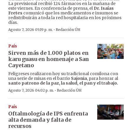
La previsional recibió 124 fármacos en la mañana de
este viernes. En conferencia de prensa, el
Dr. Isaías
Fretes
comunicó que los medicamentos e insumos se
redistribuirán a toda la red hospitalaria en los próximos
días.
·
Agosto 7, 2026 05:19 p. m.
Redacción ÚH
País
Sirven más de 1.000 platos en
karu guasu en homenaje a San
Cayetano
Feligreses realizaron hoy su tradicional comilona con
una serie de misas en el barrio
Sajonia
, para honrar al
santo patrono de la paz, la salud, el pan y el trabajo.
·
Agosto 7, 2026 04:02 p. m.
Redacción ÚH
País
Oftalmología de IPS enfrenta
alta demanda y falta de
recursos