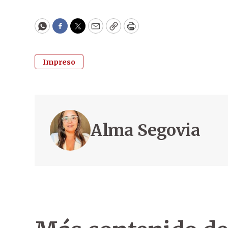
WhatsApp
Facebook
Twitter
Email
Copy
Print
Impreso
Alma Segovia