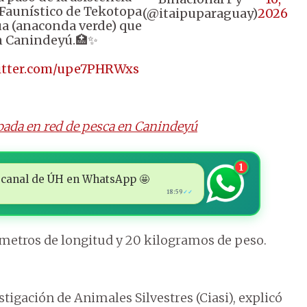
 Faunístico de Tekotopa
(@itaipuparaguay)
2026
ua (anaconda verde) que
n Canindeyú.🏥✨
witter.com/upe7PHRWxs
pada en red de pesca en Canindeyú
1
 al canal de ÚH en WhatsApp 🤩
18:59
✓✓
6 metros de longitud y 20 kilogramos de peso.
stigación de Animales Silvestres (Ciasi), explicó