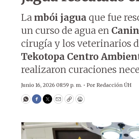
La
mbói jagua
que fue res
un curso de agua en
Cani
cirugía y los veterinarios 
Tekotopa Centro Ambienta
realizaron curaciones nece
Junio 16, 2026 08:59 p. m. •
Por
Redacción ÚH
WhatsApp
Facebook
Twitter
Email
Copy
Print