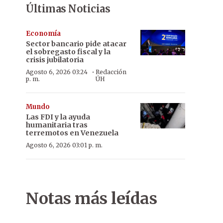
Últimas Noticias
Economía
Sector bancario pide atacar
el sobregasto fiscal y la
crisis jubilatoria
·
Agosto 6, 2026 03:24
Redacción
p. m.
ÚH
Mundo
Las FDI y la ayuda
humanitaria tras
terremotos en Venezuela
Agosto 6, 2026 03:01 p. m.
Notas más leídas