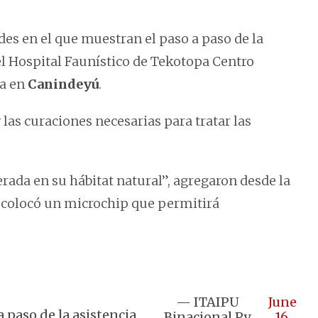
es en el que muestran el paso a paso de la
el Hospital Faunístico de Tekotopa Centro
da en
Canindeyú
.
 las curaciones necesarias para tratar las
erada en su hábitat natural”, agregaron desde la
e colocó un microchip que permitirá
— ITAIPU
June
a paso de la asistencia
Binacional Py
16,