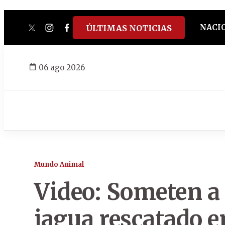
NACI
ÚLTIMAS NOTICIAS
twitter
instagram
facebook
tiktok
youtube
spotify
06 ago 2026
Mundo Animal
Video: Someten a
jagua rescatado 