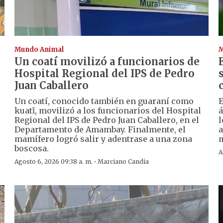
Mundo Animal
M
Un coatí movilizó a funcionarios de
Hospital Regional del IPS de Pedro
Juan Caballero
Un coatí, conocido también en guaraní como
E
kuatĩ, movilizó a los funcionarios del Hospital
á
Regional del IPS de Pedro Juan Caballero, en el
l
Departamento de Amambay. Finalmente, el
a
mamífero logró salir y adentrase a una zona
m
boscosa.
A
·
Agosto 6, 2026 09:38 a. m.
Marciano Candia