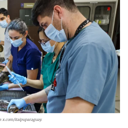
o: x.com/itaipuparaguay.