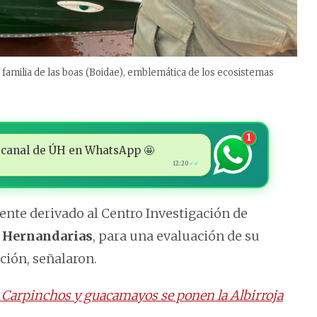
a familia de las boas (Boidae), emblemática de los ecosistemas
1
 al canal de ÚH en WhatsApp 🤩
12:20
✓✓
ente derivado al Centro Investigación de
n
Hernandarias
, para una evaluación de su
nción, señalaron.
s: Carpinchos y guacamayos se ponen la Albirroja