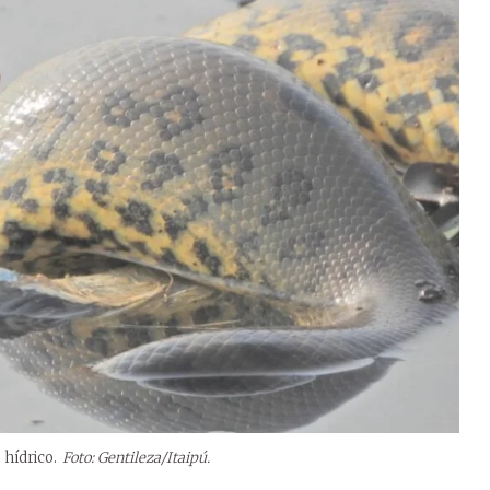
 hídrico.
Foto: Gentileza/Itaipú.