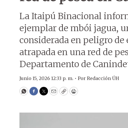
La Itaipú Binacional infor
ejemplar de mbói jagua, u
considerada en peligro de 
atrapada en una red de pes
Departamento de Caninde
Junio 15, 2026 12:33 p. m. •
Por
Redacción ÚH
WhatsApp
Facebook
Twitter
Email
Copy
Print