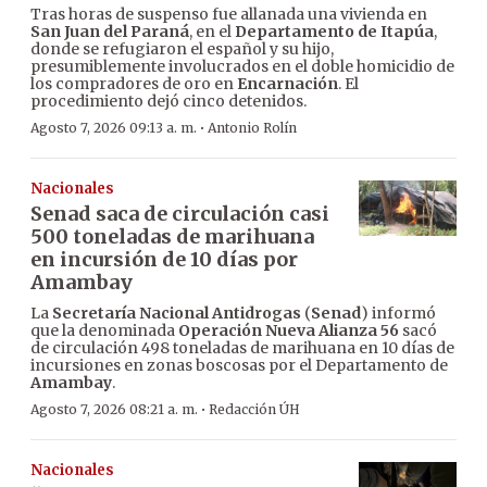
Tras horas de suspenso fue allanada una vivienda en
San Juan del Paraná
, en el
Departamento de Itapúa
,
donde se refugiaron el español y su hijo,
presumiblemente involucrados en el doble homicidio de
los compradores de oro en
Encarnación
. El
procedimiento dejó cinco detenidos.
·
Agosto 7, 2026 09:13 a. m.
Antonio Rolín
Nacionales
Senad saca de circulación casi
500 toneladas de marihuana
en incursión de 10 días por
Amambay
La
Secretaría Nacional Antidrogas
(
Senad
) informó
que la denominada
Operación Nueva Alianza 56
sacó
de circulación 498 toneladas de marihuana en 10 días de
incursiones en zonas boscosas por el Departamento de
Amambay
.
·
Agosto 7, 2026 08:21 a. m.
Redacción ÚH
Nacionales