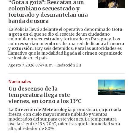
“Gota a gota”: Rescatan a un
colombiano secuestrado y
torturado y desmantelan una
banda de usura
La Policía llevó adelante el operativo denominado
Gota
a gota
en el que se dio el rescate de un ciudadano
colombiano secuestrado y torturado en Paraguay. Los
autores serían miembros de una red dedicada a la
usura
y
extorsión
. Hay seis detenidos. Para las autoridades es
llamativo que la modalidad ligada al crimen organizado
se instale en el país.
·
Agosto 7, 2026 07:47 a. m.
Redacción ÚH
Nacionales
Un descenso de la
temperatura llega este
viernes, en torno a los 13°C
La
Dirección de Meteorología
pronostica una jornada
fresca, con cielo mayormente nublado y vientos
moderados del sur para este viernes. La temperatura
oscilará entre 13 y 20°C, mientras que la humedad será
alta, alrededor de 80%.