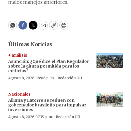
malos manejos anteriores.
WhatsApp
Facebook
Twitter
Email
Copy
Print
Últimas Noticias
+ análisis
Asunción: ¿Qué dice el Plan Regulador
sobre la altura permitida para los
edificios?
·
Agosto 8, 2026 08:06 p. m.
Redacción ÚH
Nacionales
Alliana y Latorre se reúnen con
gobernador brasileño para impulsar
inversiones
·
Agosto 8, 2026 07:35 p. m.
Redacción ÚH