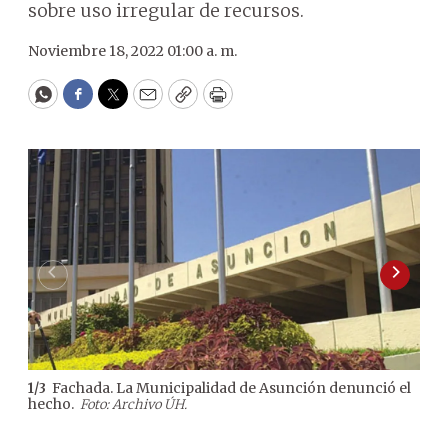
sobre uso irregular de recursos.
Noviembre 18, 2022 01:00 a. m.
WhatsApp
Facebook
Twitter
Email
Copy
Print
Fachada. La Municipalidad de Asunción denunció el
1
/
3
2
/
3
hecho.
prá
Foto: Archivo ÚH.
de o