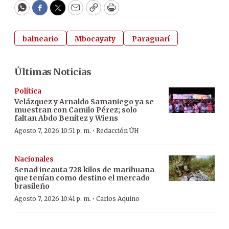
WhatsApp
Facebook
Twitter
Email
Copy
Print
balneario
Mbocayaty
Paraguarí
Últimas Noticias
Política
Velázquez y Arnaldo Samaniego ya se
muestran con Camilo Pérez; solo
faltan Abdo Benítez y Wiens
·
Agosto 7, 2026 10:51 p. m.
Redacción ÚH
Nacionales
Senad incauta 728 kilos de marihuana
que tenían como destino el mercado
brasileño
·
Agosto 7, 2026 10:41 p. m.
Carlos Aquino