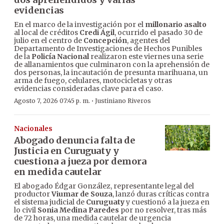
evidencias
En el marco de la investigación por el
millonario asalto
al local de créditos
Credi Ágil
, ocurrido el pasado 30 de
julio en el centro de
Concepción
, agentes del
Departamento de Investigaciones de Hechos Punibles
de la
Policía Nacional
realizaron este viernes una serie
de allanamientos que culminaron con la aprehensión de
dos personas, la incautación de presunta marihuana, un
arma de fuego, celulares, motocicletas y otras
evidencias consideradas clave para el caso.
·
Agosto 7, 2026 07:45 p. m.
Justiniano Riveros
Nacionales
Abogado denuncia falta de
Justicia en Curuguaty y
cuestiona a jueza por demora
en medida cautelar
El abogado Édgar González, representante legal del
productor
Viumar de Souza
, lanzó duras críticas contra
el sistema judicial de
Curuguaty
y cuestionó a la jueza en
lo civil
Sonia Medina Paredes
por no resolver, tras más
de 72 horas, una medida cautelar de urgencia