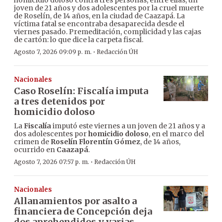
homicidio doloso contra tres personas, entre ellas, un
joven de 21 años y dos adolescentes por la cruel muerte
de Roselín, de 14 años, en la ciudad de Caazapá. La
víctima fatal se encontraba desaparecida desde el
viernes pasado. Premeditación, complicidad y las cajas
de cartón: lo que dice la carpeta fiscal.
·
Agosto 7, 2026 09:09 p. m.
Redacción ÚH
Nacionales
Caso Roselín: Fiscalía imputa
a tres detenidos por
homicidio doloso
La
Fiscalía
imputó este viernes a un joven de 21 años y a
dos adolescentes por
homicidio doloso
, en el marco del
crimen de
Roselín Florentín Gómez
, de 14 años,
ocurrido en
Caazapá
.
·
Agosto 7, 2026 07:57 p. m.
Redacción ÚH
Nacionales
Allanamientos por asalto a
financiera de Concepción deja
dos aprehendidos y varias