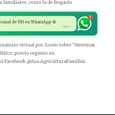
s familiares, como la de Bogarín.
1
 al canal de ÚH en WhatsApp 🤩
14:21
✓✓
versatorio virtual por Zoom sobre “Sistemas
úblico, previo registro en
 en Facebook @Ara.AgriculturaFamiliar.