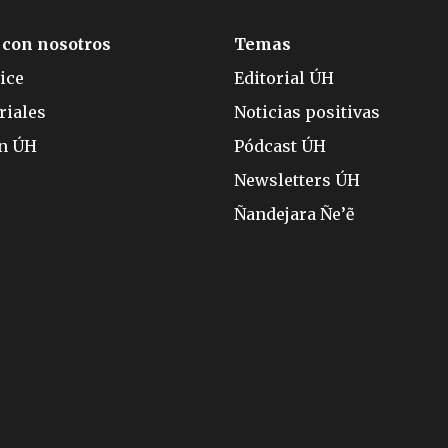
 con nosotros
Temas
ice
Editorial ÚH
riales
Noticias positivas
ón ÚH
Pódcast ÚH
Newsletters ÚH
Ñandejara Ñe’ẽ