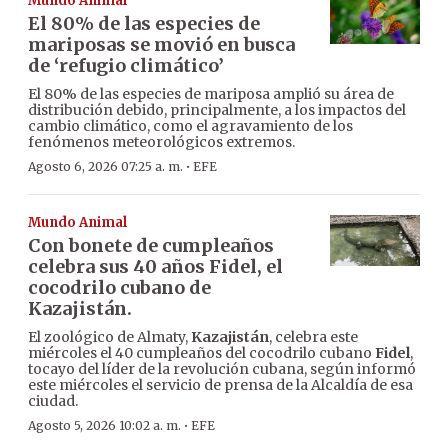
Mundo Animal
El 80% de las especies de
mariposas se movió en busca
de ‘refugio climático’
El 80% de las especies de mariposa amplió su área de
distribución debido, principalmente, a los impactos del
cambio climático, como el agravamiento de los
fenómenos meteorológicos extremos.
·
Agosto 6, 2026 07:25 a. m.
EFE
Mundo Animal
Con bonete de cumpleaños
celebra sus 40 años Fidel, el
cocodrilo cubano de
Kazajistán.
El zoológico de Almaty,
Kazajistán
, celebra este
miércoles el 40 cumpleaños del cocodrilo cubano
Fidel
,
tocayo del líder de la revolución cubana, según informó
este miércoles el servicio de prensa de la Alcaldía de esa
ciudad.
·
Agosto 5, 2026 10:02 a. m.
EFE