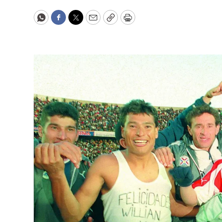
WhatsApp
Facebook
Twitter
Email
Copy
Print