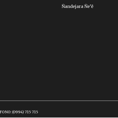
Ñandejara Ñe’ẽ
ÉFONO:
(0994) 715 715