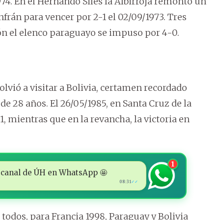
74. En el Hernando Siles la Albirroja remontó un
nfrán para vencer por 2-1 el 02/09/1973. Tres
ón el elenco paraguayo se impuso por 4-0.
lvió a visitar a Bolivia, certamen recordado
e 28 años. El 26/05/1985, en Santa Cruz de la
 1, mientras que en la revancha, la victoria en
1
 al canal de ÚH en WhatsApp 🤩
08:31
✓✓
todos, para Francia 1998, Paraguay y Bolivia