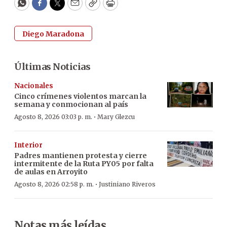
WhatsApp
Facebook
Twitter
Email
Copy
Print
Diego Maradona
Últimas Noticias
Nacionales
Cinco crímenes violentos marcan la
semana y conmocionan al país
·
Agosto 8, 2026 03:03 p. m.
Mary Glezcu
Interior
Padres mantienen protesta y cierre
intermitente de la Ruta PY05 por falta
de aulas en Arroyito
·
Agosto 8, 2026 02:58 p. m.
Justiniano Riveros
Notas más leídas