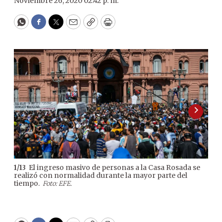
Noviembre 26, 2020 02:42 p. m.
WhatsApp
Facebook
Twitter
Email
Copy
Print
El ingreso masivo de personas a la Casa Rosada se
1
/
13
2
/
13
realizó con normalidad durante la mayor parte del
mil
tiempo.
fue 
Foto: EFE.
arg
Info