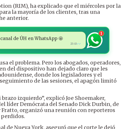
tion (RIM), ha explicado que el miércoles por la
para la mayoría de los clientes, tras una
e anterior.
1
 al canal de ÚH en WhatsApp 🤩
23:13
✓✓
usa el problema. Pero los abogados, operadores,
en del dispositivo han dejado claro que les
dounidense, donde los legisladores y el
seguimiento de las sesiones, el apagón limitó
brazo izquierdo”, explicó Joe Shoemaker,
del líder Demócrata del Senado Dick Durbin, de
ny Fratto, organizó una reunión con reporteros
 perdidos.
l de Nueva York, aseguró que el corte le dejó