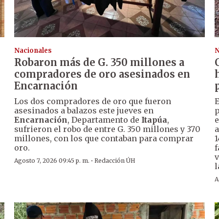
Nacionales
N
Robaron más de G. 350 millones a
compradores de oro asesinados en
Encarnación
Los dos compradores de oro que fueron
E
asesinados a balazos este jueves en
p
Encarnación
, Departamento de
Itapúa
,
e
sufrieron el robo de entre G. 350 millones y 370
a
millones, con los que contaban para comprar
1
oro.
f
v
·
Agosto 7, 2026 09:45 p. m.
Redacción ÚH
l
A