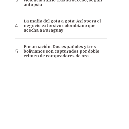
violencia sufrió tras su deceso, según
autopsia
La mafia del gota a gota: Así opera el
negocio extorsivo colombiano que
acecha a Paraguay
Encarnación: Dos españoles y tres
bolivianos son capturados por doble
crimen de compradores de oro