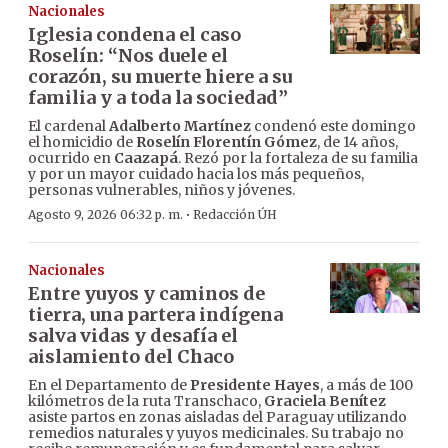
Nacionales
Iglesia condena el caso
Roselín: “Nos duele el
corazón, su muerte hiere a su
familia y a toda la sociedad”
El cardenal
Adalberto Martínez
condenó este domingo
el homicidio de
Roselín Florentín Gómez
, de 14 años,
ocurrido en
Caazapá
. Rezó por la fortaleza de su familia
y por un mayor cuidado hacia los más pequeños,
personas vulnerables, niños y jóvenes.
·
Agosto 9, 2026 06:32 p. m.
Redacción ÚH
Nacionales
Entre yuyos y caminos de
tierra, una partera indígena
salva vidas y desafía el
aislamiento del Chaco
En el Departamento de
Presidente Hayes
, a más de 100
kilómetros de la ruta Transchaco,
Graciela Benítez
asiste partos en zonas aisladas del Paraguay utilizando
remedios naturales y yuyos medicinales. Su trabajo no