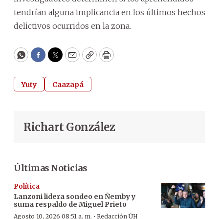
tendrían alguna implicancia en los últimos hechos
delictivos ocurridos en la zona.
WhatsApp
Facebook
Twitter
Email
Copy
Print
Yuty
Caazapá
Richart González
Últimas Noticias
Política
Lanzoni lidera sondeo en Ñemby y
suma respaldo de Miguel Prieto
·
Agosto 10, 2026 08:51 a. m.
Redacción ÚH