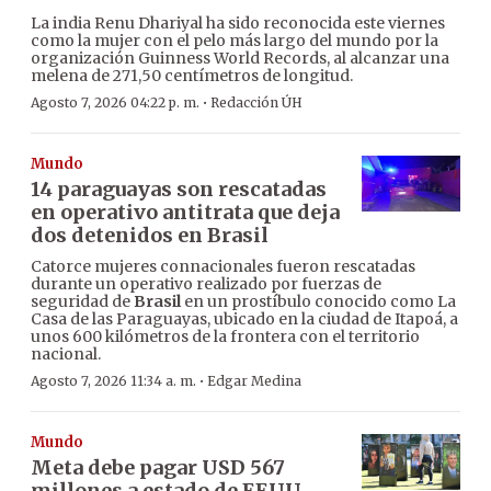
La india Renu Dhariyal ha sido reconocida este viernes
como la mujer con el pelo más largo del mundo por la
organización Guinness World Records, al alcanzar una
melena de 271,50 centímetros de longitud.
·
Agosto 7, 2026 04:22 p. m.
Redacción ÚH
Mundo
14 paraguayas son rescatadas
en operativo antitrata que deja
dos detenidos en Brasil
Catorce mujeres connacionales fueron rescatadas
durante un operativo realizado por fuerzas de
seguridad de
Brasil
en un prostíbulo conocido como La
Casa de las Paraguayas, ubicado en la ciudad de Itapoá, a
unos 600 kilómetros de la frontera con el territorio
nacional.
·
Agosto 7, 2026 11:34 a. m.
Edgar Medina
Mundo
Meta debe pagar USD 567
millones a estado de EEUU