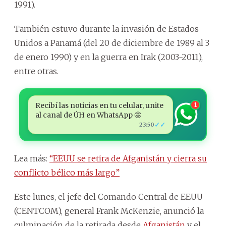
1991).
También estuvo durante la invasión de Estados
Unidos a Panamá (del 20 de diciembre de 1989 al 3
de enero 1990) y en la guerra en Irak (2003-2011),
entre otras.
Recibí las noticias en tu celular, unite
1
al canal de ÚH en WhatsApp 🤩
✓✓
23:50
Lea más:
“EEUU se retira de Afganistán y cierra su
conflicto bélico más largo”
Este lunes, el jefe del Comando Central de EEUU
(CENTCOM), general Frank McKenzie, anunció la
culminación de la retirada desde
Afganistán
y el