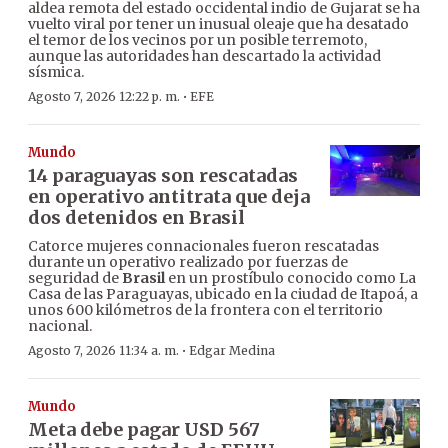
aldea remota del estado occidental indio de Gujarat se ha
vuelto viral por tener un inusual oleaje que ha desatado
el temor de los vecinos por un posible terremoto,
aunque las autoridades han descartado la actividad
sísmica.
·
Agosto 7, 2026 12:22 p. m.
EFE
Mundo
14 paraguayas son rescatadas
en operativo antitrata que deja
dos detenidos en Brasil
Catorce mujeres connacionales fueron rescatadas
durante un operativo realizado por fuerzas de
seguridad de
Brasil
en un prostíbulo conocido como La
Casa de las Paraguayas, ubicado en la ciudad de Itapoá, a
unos 600 kilómetros de la frontera con el territorio
nacional.
·
Agosto 7, 2026 11:34 a. m.
Edgar Medina
Mundo
Meta debe pagar USD 567