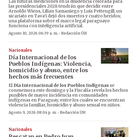
Las futuras mediciones en la disidencia colorada para
las presidenciales 2028 tendrán que decidir entre
Arnoldo Wiens, Lilian Samaniego y Luis Pettengill; un
sicariato en Tava’i dejó dos muertos y cuatro heridos;
una plataforma sobre el marco legal paraguayo
funciona con inteligencia artificial.
·
Agosto 10, 2026 06:39 a. m.
Redacción ÚH
Nacionales
Día Internacional de los
Pueblos Indígenas: Violencia,
homicidio y abuso, entre los
hechos más frecuentes
El
Día Internacional de los Pueblos Indígenas
se
conmemora este domingo y la Fiscalía revela los hechos
punibles de mayor incidencia en comunidades
indígenas en Paraguay, entre los cuales se encuentran
violencia familiar, homicidio y abuso sexual en niños.
·
Agosto 9, 2026 08:04 p. m.
Redacción ÚH
Nacionales
Rescatan en Pedro Juan