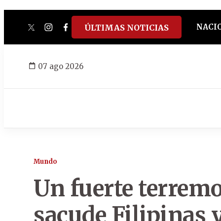
NACI
ÚLTIMAS NOTICIAS
twitter
instagram
facebook
tiktok
youtube
spotify
07 ago 2026
Mundo
Un fuerte terrem
sacude Filipinas 