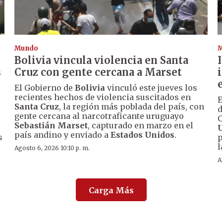
Mundo
Bolivia vincula violencia en Santa
s
Cruz con gente cercana a Marset
El Gobierno de
Bolivia
vinculó este jueves los
recientes hechos de violencia suscitados en
E
Santa Cruz
, la región más poblada del país, con
d
gente cercana al narcotraficante uruguayo
C
Sebastián Marset
, capturado en marzo en el
país andino y enviado a
Estados Unidos
.
s
p
l
Agosto 6, 2026 10:10 p. m.
A
Carga Más