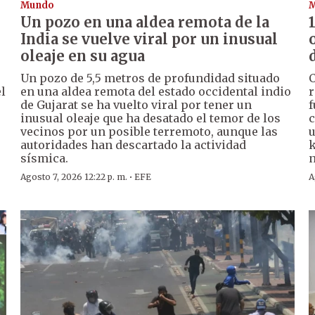
Mundo
Un pozo en una aldea remota de la
India se vuelve viral por un inusual
oleaje en su agua
Un pozo de 5,5 metros de profundidad situado
C
l
en una aldea remota del estado occidental indio
r
de Gujarat se ha vuelto viral por tener un
f
inusual oleaje que ha desatado el temor de los
c
vecinos por un posible terremoto, aunque las
u
autoridades han descartado la actividad
k
sísmica.
n
·
Agosto 7, 2026 12:22 p. m.
EFE
A