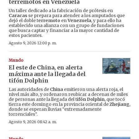
terremotos en Venezuela
Un taller dedicado a la fabricación de prótesis en
Caracas
se prepara para atender a los amputados que
dejó el doble t
erremoto
en
Venezuela
, y para ello ha
establecido una alianza con un grupo de fundaciones
que busca captar y financiar a la mayor cantidad de
estos pacientes.
Agosto 9, 2026 12:00 p. m.
Mundo
El este de China, en alerta
máxima ante la llegada del
tifón Dolphin
Las autoridades de
China
emitieron una alerta roja, el
nivel más alto, y ordenaron reubicar a decenas de miles
de personas ante la llegada del t
ifón Dolphin
, que tocó
tierra este domingo en la provincia oriental de
Zhejiang
,
donde se esperan lluvias “extremadamente
torrenciales”.
Agosto 9, 2026 08:42 a. m.