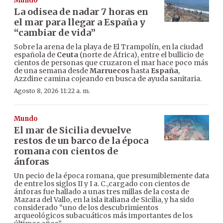
Mundo
La odisea de nadar 7 horas en
el mar para llegar a España y
“cambiar de vida”
Sobre la arena de la playa de El Trampolín, en la ciudad
española de
Ceuta
(norte de África), entre el bullicio de
cientos de personas que cruzaron el mar hace poco más
de una semana desde
Marruecos
hasta
España
,
Azzdine camina cojeando en busca de ayuda sanitaria.
Agosto 8, 2026 11:22 a. m.
Mundo
El mar de Sicilia devuelve
restos de un barco de la época
romana con cientos de
ánforas
Un pecio de la época romana, que presumiblemente data
de entre los siglos II y I a. C.,cargado con cientos de
ánforas fue hallado a unas tres millas de la costa de
Mazara del Vallo, en la isla italiana de Sicilia, y ha sido
considerado “uno de los descubrimientos
arqueológicos subacuáticos más importantes de los