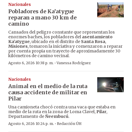
Nacionales
Pobladores de Ka’atygue
reparan a mano 30 km de
camino
Cansados del peligro constante que representan los
enormes baches, los pobladores del
asentamiento
Ka’atygue
, ubicado en el distrito de
Santa Rosa
,
Misiones
, tomaron la iniciativa y comenzaron a reparar
por cuenta propia un trayecto de aproximadamente 30
kilómetros de camino vecinal.
·
Agosto 6, 2026 10:38 p. m.
Vanessa Rodríguez
Nacionales
Animal en el medio de la ruta
causa accidente de militar en
Pilar
Una camioneta chocó contra una vaca que estaba en
medio de la ruta en la zona de Loma Clavel,
Pilar
,
Departamento de
Ñeembucú
.
·
Agosto 6, 2026 10:24 p. m.
Redacción ÚH