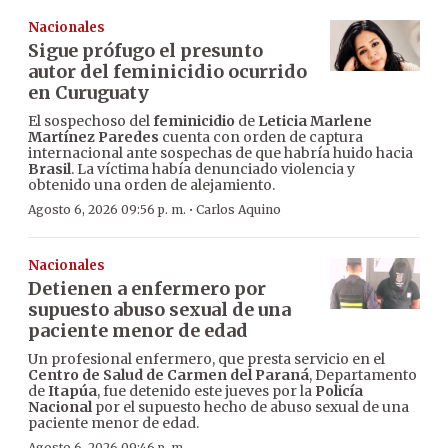
Nacionales
Sigue prófugo el presunto
autor del feminicidio ocurrido
en Curuguaty
El sospechoso del
feminicidio
de
Leticia Marlene
Martínez Paredes
cuenta con orden de captura
internacional ante sospechas de que habría huido hacia
Brasil
. La víctima había denunciado violencia y
obtenido una orden de alejamiento.
·
Agosto 6, 2026 09:56 p. m.
Carlos Aquino
Nacionales
Detienen a enfermero por
supuesto abuso sexual de una
paciente menor de edad
Un profesional enfermero, que presta servicio en el
Centro de Salud de Carmen del Paraná
, Departamento
de
Itapúa
, fue detenido este jueves por la
Policía
Nacional
por el supuesto hecho de abuso sexual de una
paciente menor de edad.
Agosto 6, 2026 09:46 p. m.