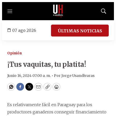
Menú
Mostrar
búsqued
07 ago 2026
ÚLTIMAS NOTICIAS
Opinión
¡Tus vaquitas, tu platita!
Junio 16, 2024 07:00 a. m. •
Por
Jorge Usandivaras
WhatsApp
Facebook
Twitter
Email
Copy
Print
Es relativamente fácil en Paraguay para los
productores ganaderos conseguir financiamiento