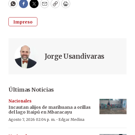
WhatsApp
Facebook
Twitter
Email
Copy
Print
Impreso
Jorge Usandivaras
Últimas Noticias
Nacionales
Incautan alijos de marihuana a orillas
del lago Itaipú en Mbaracayu
·
Agosto 7, 2026 02:04 p. m.
Edgar Medina