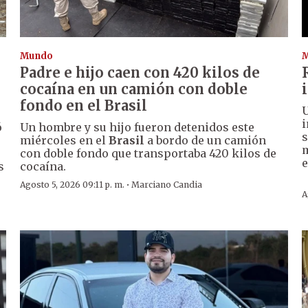
Mundo
Padre e hijo caen con 420 kilos de
cocaína en un camión con doble
fondo en el Brasil
U
i
ó
Un hombre y su hijo fueron detenidos este
s
miércoles en el
Brasil
a bordo de un camión
m
con doble fondo que transportaba 420 kilos de
s
cocaína.
·
Agosto 5, 2026 09:11 p. m.
Marciano Candia
A