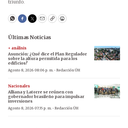
triunfo.
WhatsApp
Facebook
Twitter
Email
Copy
Print
Últimas Noticias
+ análisis
Asunción: ¿Qué dice el Plan Regulador
sobre la altura permitida para los
edificios?
·
Agosto 8, 2026 08:06 p. m.
Redacción ÚH
Nacionales
Alliana y Latorre se reúnen con
gobernador brasileño para impulsar
inversiones
·
Agosto 8, 2026 07:35 p. m.
Redacción ÚH