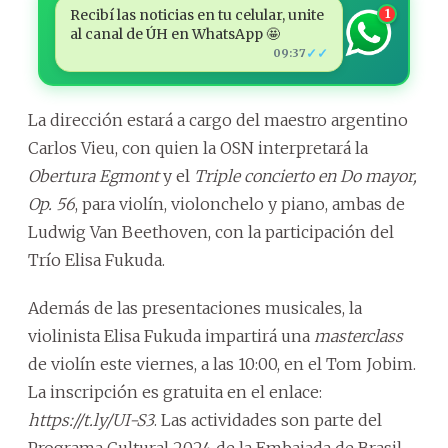
Recibí las noticias en tu celular, unite
1
al canal de ÚH en WhatsApp 🤩
✓✓
09:37
La dirección estará a cargo del maestro argentino
Carlos Vieu, con quien la OSN interpretará la
Obertura Egmont
y el
Triple concierto en Do mayor,
Op. 56
, para violín, violonchelo y piano, ambas de
Ludwig Van Beethoven, con la participación del
Trío Elisa Fukuda.
Además de las presentaciones musicales, la
violinista Elisa Fukuda impartirá una
masterclass
de violín este viernes, a las 10:00, en el Tom Jobim.
La inscripción es gratuita en el enlace:
https://t.ly/UI-S3
. Las actividades son parte del
Programa Cultural 2024 de la Embajada de Brasil