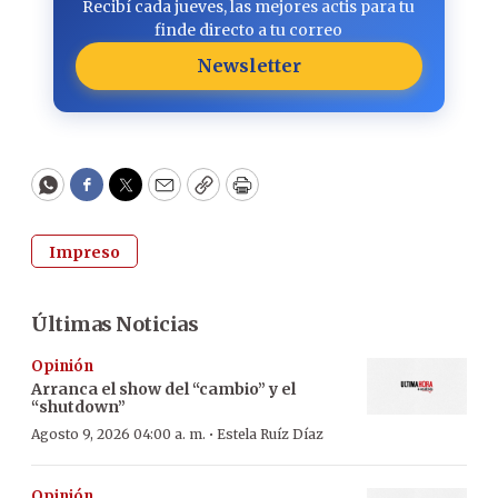
Recibí cada jueves, las mejores actis para tu
finde directo a tu correo
Newsletter
WhatsApp
Facebook
Twitter
Email
Copy
Print
Impreso
Últimas Noticias
Opinión
Arranca el show del “cambio” y el
“shutdown”
·
Agosto 9, 2026 04:00 a. m.
Estela Ruíz Díaz
Opinión