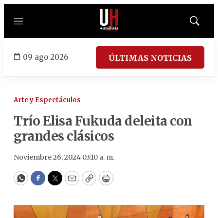
Menú
Mostrar
búsqued
09 ago 2026
ÚLTIMAS NOTICIAS
Arte y Espectáculos
Trío Elisa Fukuda deleita con
grandes clásicos
Noviembre 26, 2024 03:10 a. m.
WhatsApp
Facebook
Twitter
Email
Copy
Print