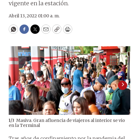
vigente en la estación.
Abril 13, 2022 01:00 a. m.
WhatsApp
Facebook
Twitter
Email
Copy
Print
Masiva. Gran afluencia de viajeros al interior se vio
1
/
3
2
/
3
en la Terminal
las
Tras años de confinamiento por la pandemia del