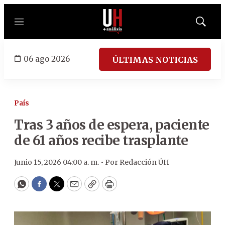
Menú
Mostrar
búsqued
06 ago 2026
ÚLTIMAS NOTICIAS
País
Tras 3 años de espera, paciente
de 61 años recibe trasplante
Junio 15, 2026 04:00 a. m. •
Por
Redacción ÚH
WhatsApp
Facebook
Twitter
Email
Copy
Print