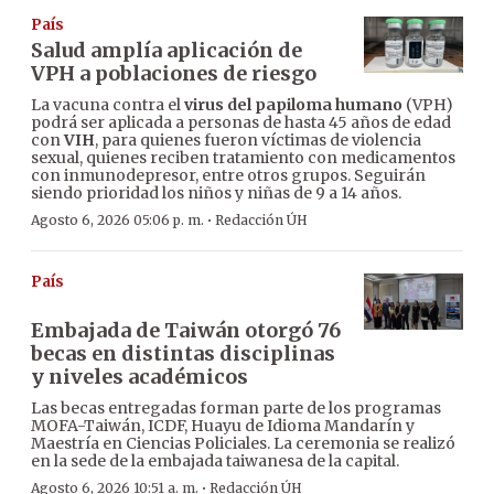
País
Salud amplía aplicación de
VPH a poblaciones de riesgo
La vacuna contra el
virus del papiloma humano
(VPH)
podrá ser aplicada a personas de hasta 45 años de edad
con
VIH
, para quienes fueron víctimas de violencia
sexual, quienes reciben tratamiento con medicamentos
con inmunodepresor, entre otros grupos. Seguirán
siendo prioridad los niños y niñas de 9 a 14 años.
·
Agosto 6, 2026 05:06 p. m.
Redacción ÚH
País
Embajada de Taiwán otorgó 76
becas en distintas disciplinas
y niveles académicos
Las becas entregadas forman parte de los programas
MOFA-Taiwán, ICDF, Huayu de Idioma Mandarín y
Maestría en Ciencias Policiales. La ceremonia se realizó
en la sede de la embajada taiwanesa de la capital.
·
Agosto 6, 2026 10:51 a. m.
Redacción ÚH