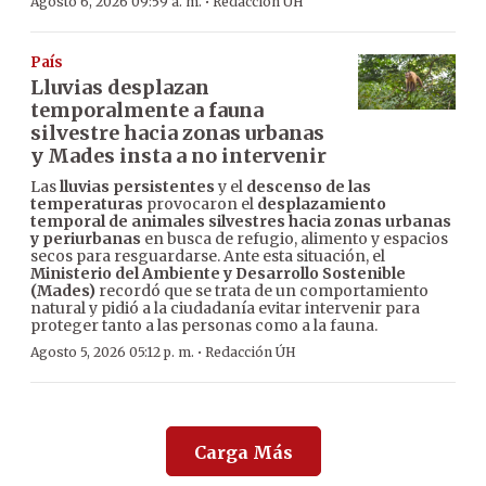
·
Agosto 6, 2026 09:59 a. m.
Redacción ÚH
País
Lluvias desplazan
temporalmente a fauna
silvestre hacia zonas urbanas
y Mades insta a no intervenir
Las
lluvias persistentes
y el
descenso de las
temperaturas
provocaron el
desplazamiento
temporal de animales silvestres hacia zonas urbanas
y periurbanas
en busca de refugio, alimento y espacios
secos para resguardarse. Ante esta situación, el
Ministerio del Ambiente y Desarrollo Sostenible
(Mades)
recordó que se trata de un comportamiento
natural y pidió a la ciudadanía evitar intervenir para
proteger tanto a las personas como a la fauna.
·
Agosto 5, 2026 05:12 p. m.
Redacción ÚH
Carga Más