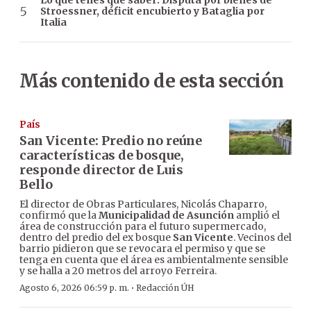
Lo que tenés que saber: Disputa por bienes de
Stroessner, déficit encubierto y Bataglia por
Italia
Más contenido de esta sección
País
San Vicente: Predio no reúne
características de bosque,
responde director de Luis
Bello
El director de Obras Particulares, Nicolás Chaparro,
confirmó que la
Municipalidad de Asunción
amplió el
área de construcción para el futuro supermercado,
dentro del predio del ex bosque
San Vicente
. Vecinos del
barrio pidieron que se revocara el permiso y que se
tenga en cuenta que el área es ambientalmente sensible
y se halla a 20 metros del arroyo Ferreira.
·
Agosto 6, 2026 06:59 p. m.
Redacción ÚH