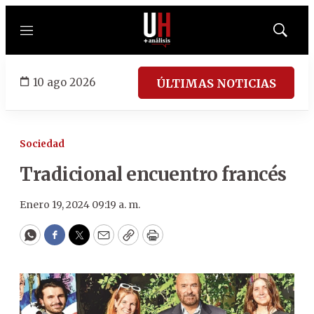
Menú
Mostrar
búsqued
10 ago 2026
ÚLTIMAS NOTICIAS
Sociedad
Tradicional encuentro francés
Enero 19, 2024 09:19 a. m.
WhatsApp
Facebook
Twitter
Email
Copy
Print