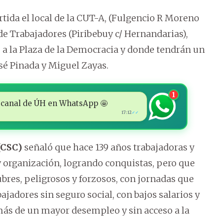
ida el local de la CUT-A, (Fulgencio R Moreno
 de Trabajadores (Piribebuy c/ Hernandarias),
 la Plaza de la Democracia y donde tendrán un
osé Pinada y Miguel Zayas.
1
 al canal de ÚH en WhatsApp 🤩
17:12
✓✓
(CSC)
señaló que hace 139 años trabajadoras y
y organización, logrando conquistas, pero que
ubres, peligrosos y forzosos, con jornadas que
jadores sin seguro social, con bajos salarios y
más de un mayor desempleo y sin acceso a la