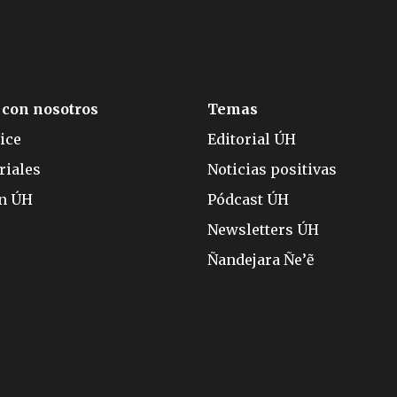
 con nosotros
Temas
ice
Editorial ÚH
riales
Noticias positivas
ón ÚH
Pódcast ÚH
Newsletters ÚH
Ñandejara Ñe’ẽ